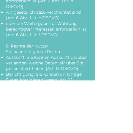
erforderlich ist (Art. 6 Abs. 1 lit. b
DSGVO),
wir gesetzlich dazu verpflichtet sind
(Art. 6 Abs. 1 lit. c DSGVO),
oder die Weitergabe zur Wahrung
berechtigter Interessen erforderlich ist
(Art. 6 Abs. 1 lit. f DSGVO).
6. Rechte der Nutzer
Sie haben folgende Rechte:
Auskunft: Sie können Auskunft darüber
verlangen, welche Daten wir über Sie
gespeichert haben (Art. 15 DSGVO).
Berichtigung: Sie können unrichtige
Daten korrigieren lassen (Art. 16
DSGVO).
Löschung: Sie können die Löschung
Ihrer Daten verlangen, sofern keine
gesetzlichen Aufbewahrungspflichten
bestehen (Art. 17 DSGVO).
Einschränkung: Sie können die
Verarbeitung Ihrer Daten einschränken
lassen (Art. 18 DSGVO).
Widerspruch: Sie können der